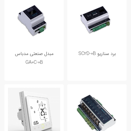
برد سناریو SC2D-0B
مبدل صنعتی مدباس
GA0C-0B