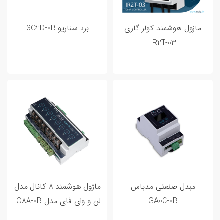
ورودی خروجی هوشمند
3
ماژول هوشمند کولر گازی
برد سناریو SC2D-0B
IR2T-03
مطالب پر بازدید
مبدل صنعتی مدباس
ماژول هوشمند 8 کانال مدل
GA0C-0B
لن و وای فای مدل IO8A-0B