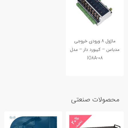
ماژول 8 ورودی خروجی
مدباس – کیبورد دار – مدل
IO8A-08
محصولات صنعتی
20%