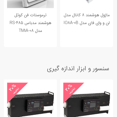
ماژول هوشمند 8 کانال مدل
ترموستات فن کوئل
لن و وای فای مدل IO8A-0B
هوشمند مدباس RS-485
مدل TM1A-08
سنسور و ابزار اندازه گیری
20%
20%