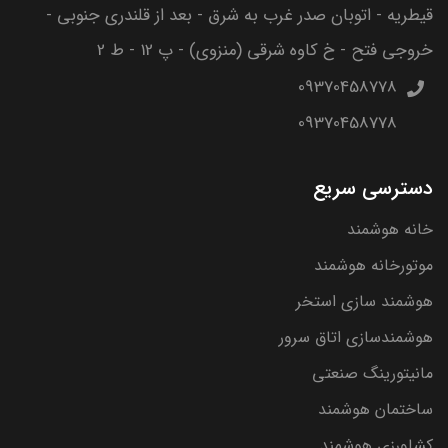
قیطریه - اتوبان صدر غرب به شرق - بعد از قلندری جنوبی -
خروجی فتح - خ کاوه شرقی (منزوی) - پ 12 - ط 2
09370458778
09370458778
دسترسی سریع
خانه هوشمند
موتورخانه هوشمند
هوشمند سازی استخر
هوشمندسازی اتاق سرور
مانیتورینگ صنعتی
ساختمان هوشمند
کشاورزی هوشمند