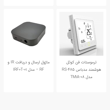
20 اردیبهشت 1402
0 تا 100 خانه هوشمند و مراحل هوشمند
سازی خانه شما
ترموستات فن کوئل
ماژول ارسال و دریافت IR و
هوشمند مدباس RS-485
RF – مدل IRF0T-01
مدل TM1A-08