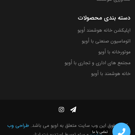
دسته بندی محصولات
اپلیکشن خانه هوشمند اُویو
اتوماسیون صنعتی با اُویو
موتورخانه با اُویو
مجتمع های اداری و تجاری با اُویو
خانه هوشمند با اُویو
کلیه حقوق این وب سایت متعلق به اویو می باشد.
طراحی وب
تماس با ما
سایت
و سئو توسط
استدیو نت ابزار