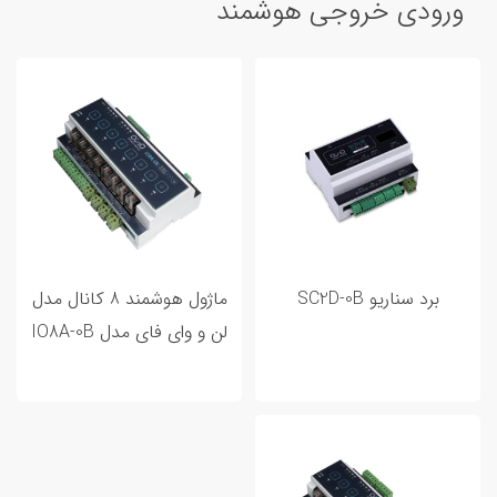
ورودی خروجی هوشمند
برد سناریو SC2D-0B
ماژول هوشمند 8 کانال مدل
لن و وای فای مدل IO8A-0B