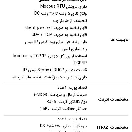
دارای پروتکل Modbus RTU
ولتاژ کاری ۵ ولت تا ۴۸ ولت DC
تنظیمات از طریق وب
قابل تنظیم به صورت server و client
قابل تنظیم به صورت TCP و UDP
قابلیت ها
دارای نرم افزار برای پیدا کردن IP مبدل
راه اندازی آسان
استفاده از پروتکل جهانی TCP/IP و Modbus
TCP/IP
قابلیت تنظیم DHCP یا Static بودن IP
دارای کلید ریست بازگشت به تنظیمات کارخانه
تعداد پورت: ۱ عدد
سرعت ارسال و دریافت: 10Mbps
مشخصات اترنت
نوع کانکتور اترنت: RJ45
حداکثر حفاظت اترنت: 1.5Kv
تعداد پورت: ۱ عدد
پروتکل ارتباطی: RS-485-2w
مشخصات rs485