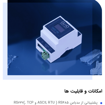
امکانات و قابلیت ها
پشتیبانی از مدباس ASCII, RTU ) RS485 و RS232(, TCP