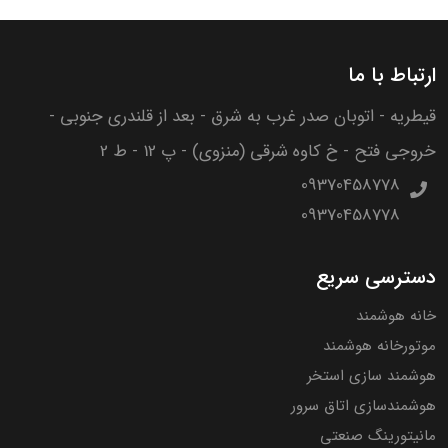
ارتباط با ما
قیطریه - اتوبان صدر غرب به شرق - بعد از قلندری جنوبی -
خروجی فتح - خ کاوه شرقی (منزوی) - پ 12 - ط 2
09370458778
09370458778
دسترسی سریع
خانه هوشمند
موتورخانه هوشمند
هوشمند سازی استخر
هوشمندسازی اتاق سرور
مانیتورینگ صنعتی