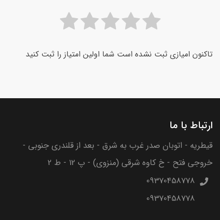
تاکنون امیازی ثبت نشده است شما اولین امتیاز را ثبت کنید
ارتباط با ما
قیطریه - اتوبان صدر غرب به شرق - بعد از قلندری جنوبی -
خروجی فتح - خ کاوه شرقی (منزوی) - پ 12 - ط 2
09370458778
09370458778