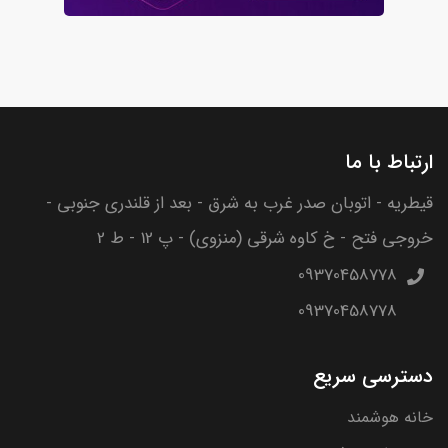
ارتباط با ما
قیطریه - اتوبان صدر غرب به شرق - بعد از قلندری جنوبی -
خروجی فتح - خ کاوه شرقی (منزوی) - پ 12 - ط 2
09370458778
09370458778
دسترسی سریع
خانه هوشمند