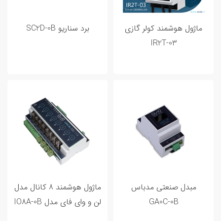
ورودی خروجی هوشمند
3
ماژول هوشمند کولر گازی
برد سناریو SC2D-0B
IR2T-03
39 000 000 تومان
4 497 000 تومان
4 497 000
101 122 750
197 748 500
294 374 250
391 000 000
مبدل صنعتی مدباس
ماژول هوشمند 8 کانال مدل
مطالب پر بازدید
GA0C-0B
لن و وای فای مدل IO8A-0B