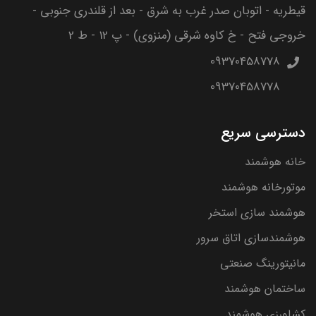
قیطریه - اتوبان صدر غرب به شرق - بعد از قلندری جنوبی -
خروجی فتح - خ کاوه شرقی (منزوی) - پ 12 - ط 2
09370458778
09370458778
دسترسی سریع
خانه هوشمند
موتورخانه هوشمند
هوشمند سازی استخر
هوشمندسازی اتاق سرور
مانیتورینگ صنعتی
ساختمان هوشمند
کشاورزی هوشمند