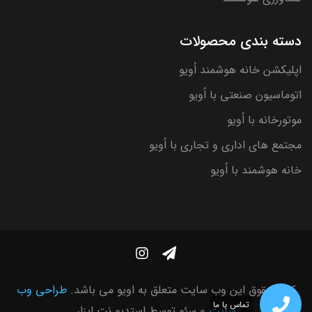
دسته بندی محصولات
اپلیکشن خانه هوشمند اُویو
اتوماسیون صنعتی با اُویو
موتورخانه با اُویو
مجتمع های اداری و تجاری با اُویو
خانه هوشمند با اُویو
کلیه حقوق این وب سایت متعلق به اویو می باشد.
طراحی وب
تماس با ما
سایت
و سئو توسط
استدیو نت ابزار