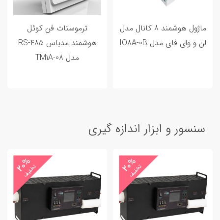
ماژول هوشمند 8 کانال مدل
ترموستات فن کوئل
لن و وای فای مدل IO8A-0B
هوشمند مدباس RS-485
مدل TM1A-08
سنسور و ابزار اندازه گیری
20%
20%