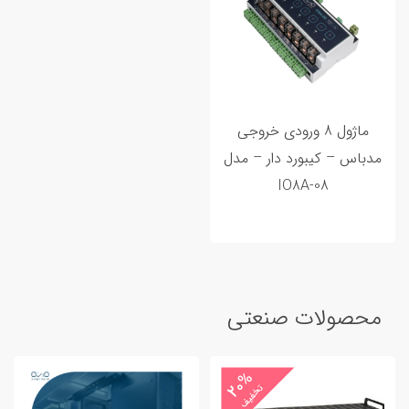
ماژول 8 ورودی خروجی
مدباس – کیبورد دار – مدل
IO8A-08
محصولات صنعتی
20%