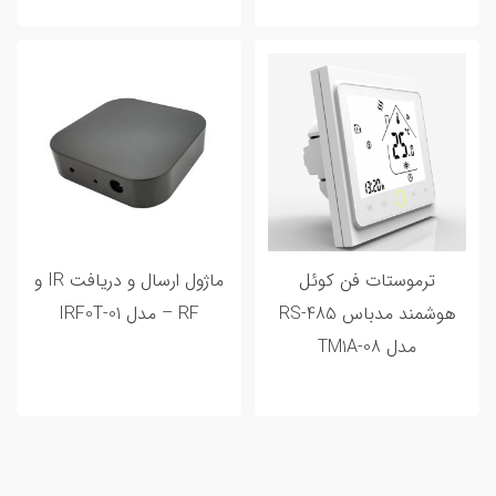
20 اردیبهشت 1402
0 تا 100 خانه هوشمند و مراحل هوشمند
ترموستات فن کوئل
ماژول ارسال و دریافت IR و
سازی خانه شما
هوشمند مدباس RS-485
RF – مدل IRF0T-01
مدل TM1A-08