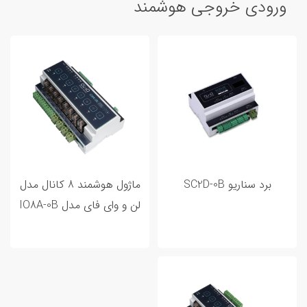
ورودی خروجی هوشمند
برد سناریو SC2D-0B
ماژول هوشمند 8 کانال مدل
لن و وای فای مدل IO8A-0B