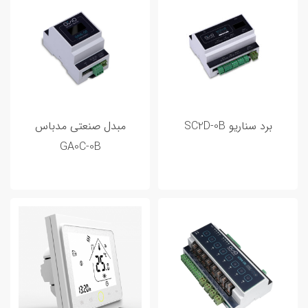
برد سناریو SC2D-0B
مبدل صنعتی مدباس
GA0C-0B