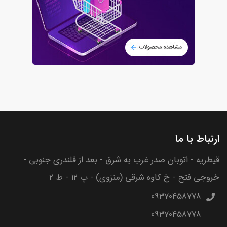
ارتباط با ما
قیطریه - اتوبان صدر غرب به شرق - بعد از قلندری جنوبی -
خروجی فتح - خ کاوه شرقی (منزوی) - پ 12 - ط 2
09370458778
09370458778