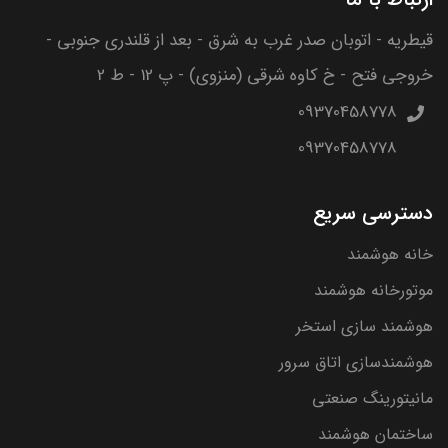
قیطریه - اتوبان صدر غرب به شرق - بعد از قلندری جنوبی -
خروجی فتح - خ کاوه شرقی (منزوی) - پ 12 - ط 2
09370458778
09370458778
دسترسی سریع
خانه هوشمند
موتورخانه هوشمند
هوشمند سازی استخر
هوشمندسازی اتاق سرور
مانیتورینگ صنعتی
ساختمان هوشمند