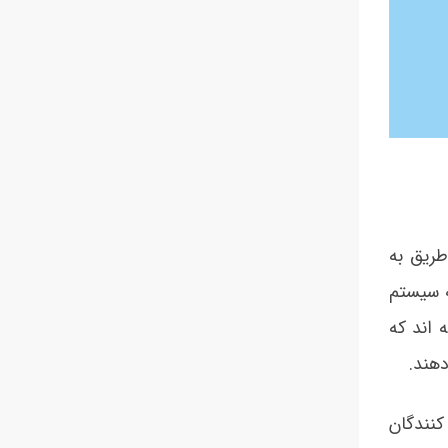
هداری از طریق به
IIoT) روی آورند. صنایع به سیستم
 اند که
هند.
کنندگان