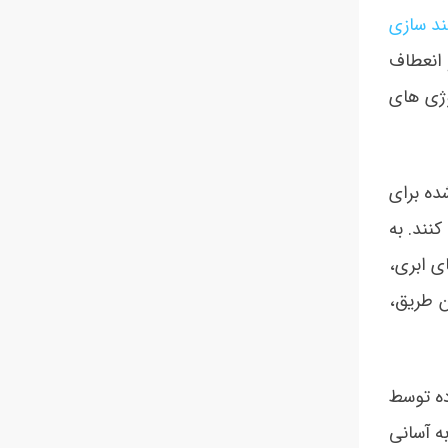
د سازی
 انعطاف
دغام تکنولوژی های
ده برای
ید کنند. به
ی ابری،
ین طریق،
ه توسط
ه آسانی