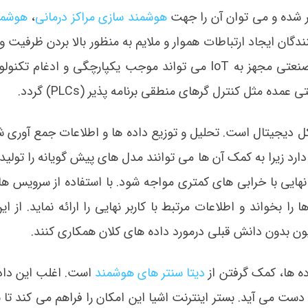
یر شده و می توان آن را جهت
هوشمند سازی مراکز درمانی
،
هوشمن
دگان ایجاد ارتباطات هموار و ملایم به منظور بالا بردن ظرفیت و
پذیری محرک ها، آنالیزورها و ربات هاست. اتوماسیون صنعتی مجهز به IoT می تواند موجب یکپارچگی و ا
 مثل کنترل گرهای منطقی برنامه پذیر (PLCs) گردد.
کل دیجیتال است. تحلیل و توزیع داده ها و اطلاعات جمع آوری ش
صلی (OEMs) اهمیت ویژه ای دارد زیرا به کمک آن ها می توانند مدل های پیش گویانه را تول
هایی با خرابی های کمتری مواجه شود. با استفاده از سرویس ها
 را بخواند و اطلاعات مرتبط با کاربر نهایی را ارائه نماید. از ا
ون بدون دانش قبلی درمورد داده های کلان همکاری کنند.
ده ها، کمک گرفتن از
دیتا سنتر های هوشمند
است. اغلب این داد
ت می آید. بستر اینترنت اشیا این امکان را فراهم می کند تا ب