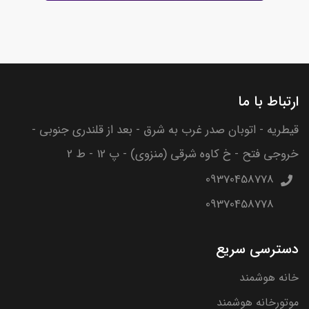
ارتباط با ما
قیطریه - اتوبان صدر غرب به شرق - بعد از قلندری جنوبی -
خروجی فتح - خ کاوه شرقی (منزوی) - پ 12 - ط 2
09370458778
09370458778
دسترسی سریع
خانه هوشمند
موتورخانه هوشمند