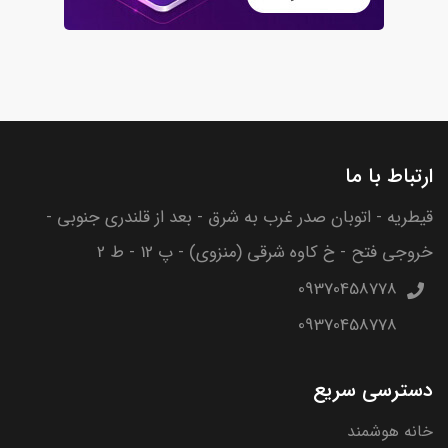
ارتباط با ما
قیطریه - اتوبان صدر غرب به شرق - بعد از قلندری جنوبی -
خروجی فتح - خ کاوه شرقی (منزوی) - پ 12 - ط 2
09370458778
09370458778
دسترسی سریع
خانه هوشمند