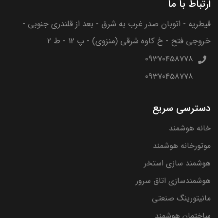
ارتباط با ما
قیطریه - اتوبان صدر غرب به شرق - بعد از قلندری جنوبی -
خروجی فتح - خ کاوه شرقی (منزوی) - پ 12 - ط 2
09370458778
09370458778
دسترسی سریع
خانه هوشمند
موتورخانه هوشمند
هوشمند سازی استخر
هوشمندسازی اتاق سرور
مانیتورینگ صنعتی
ساختمان هوشمند