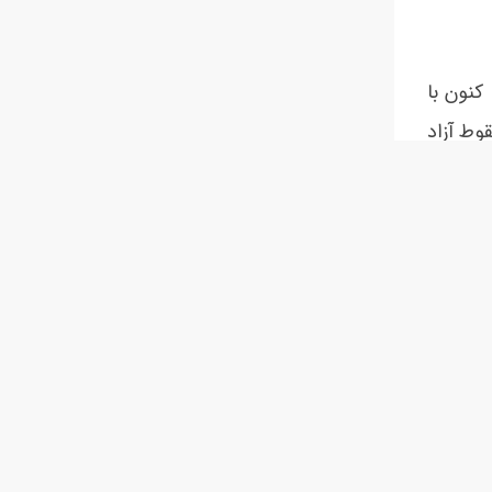
کنون با
وط آزاد
 خود با
حصولات
نتاژ می