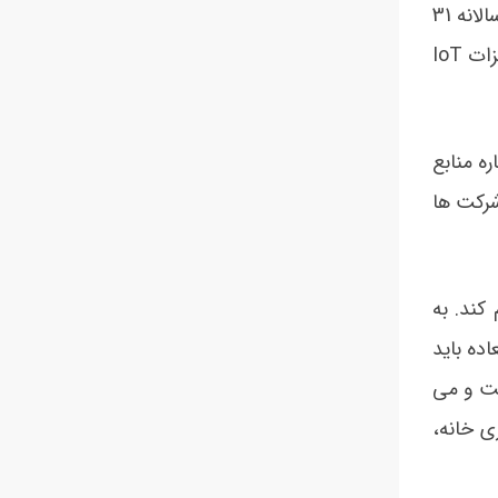
و داد و ستد ما را دچار تحول بزرگی می کند. جهان با سرعتی باورنکردنی در حال تغییر است؛ به طوری که تجهیزات IoT سالانه 31
درصد افزایش پیدا می کنند و در سال 2017، به 4/8 میلیارد رسیده بودند. تخمین زده می شود تا سال 2022، تعداد تجهیزات IoT
ن درباره منابع
رکت ها
کند. به
 فوق العاده باید
رشته بالا کسب کنید. منظور از کسب دانش زیاد فقط یادگیری کامل IoT نیست و می
ی خانه،