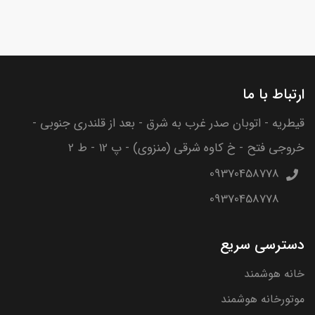
ارتباط با ما
قیطریه - اتوبان صدر غرب به شرق - بعد از قلندری جنوبی -
خروجی فتح - خ کاوه شرقی (منزوی) - پ 12 - ط 2
09370458778
09370458778
دسترسی سریع
خانه هوشمند
موتورخانه هوشمند