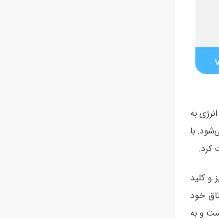
نرژی به
شود. با
 کرد.
 و کلید
تاق خود
ست و به