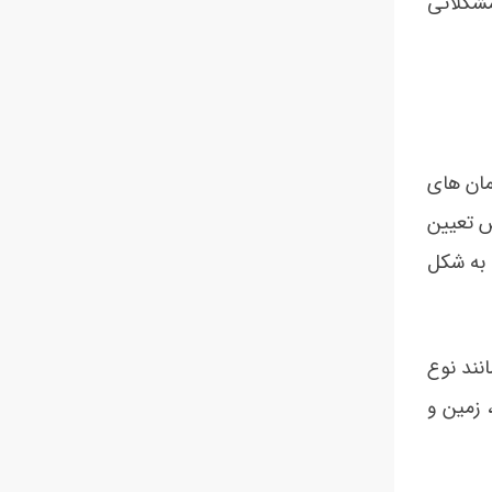
مشکلاتی
مان های
ش تعیین
 به شکل
نند نوع
 زمین و