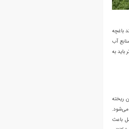
د باغچه
نابع آب
تر باید به
 ریخته
می‌شود.
مل باعث