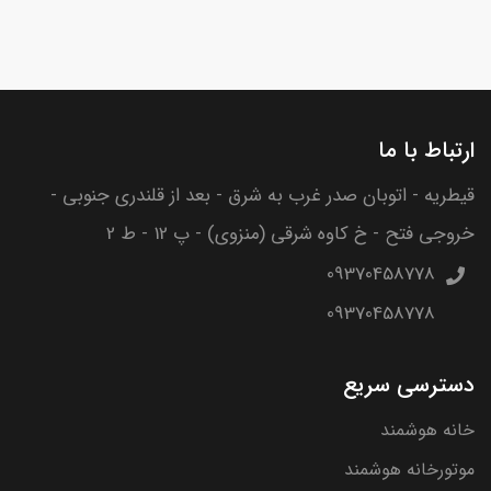
ارتباط با ما
قیطریه - اتوبان صدر غرب به شرق - بعد از قلندری جنوبی -
خروجی فتح - خ کاوه شرقی (منزوی) - پ 12 - ط 2
09370458778
09370458778
دسترسی سریع
خانه هوشمند
موتورخانه هوشمند