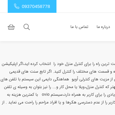
09370458778
درباره ما
تماس با ما
ین راه را برای کنترل منزل خود را انتخاب کرده اید،اگر اپلیکیشن
ه و قسمت های مختلف را کنترل کنید. اگر تابع سنت های قدیمی
ی از مزیت های کنترلی اُویو هماهنگی دایمی این سیستم با تلفن های
 کنترل منزل،ویلا یا محل کار و... را نیز بتوان به وسیله ی تلفن
های همراه هوشمند انجام داد.درحالی که اکثر سیستم های هوشمند نیاز به یک پنل لمسی نیز برای کنترل در محل دارند و این پنل ها هزینه زیادی را برای کاربر به همراه دارد،سیستم ovio با کمترین هزینه به
خته شده ethernet دارای امنیتی بسیار بالا می باشد و خیال کاربر را از عدم دسترسی هکرها و یا افراد مزاحم را راحت می نماید . از