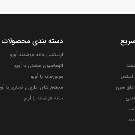
ریع
دسته بندی محصولات
اپلیکشن خانه هوشمند اُویو
مند
اتوماسیون صنعتی با اُویو
استخر
موتورخانه با اُویو
تاق سرور
مجتمع های اداری و تجاری با اُوی
نعتی
خانه هوشمند با اُویو
مند
ند