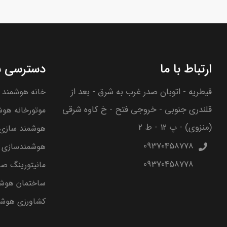
ارتباط با ما
دسترسی س
قیطریه - اتوبان صدر غرب به شرق - بعد از
خانه هوشمند
قلندری جنوبی - خروجی فتح - خ کاوه شرقی
موتورخانه هوش
(منزوی) - پ 12 - ط 2
هوشمند سازی 
09370458778
هوشمندسازی ا
09370458778
مانیتورینگ ص
ساختمان هوش
کشاورزی هوشم