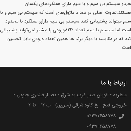
هردو سیستم بی‌ سیم و با سیم دارای عملکرد‌های یکسان
هستند.تفاوت اصلی‌ در تعداد ماژول‌های است که سیستم بی‌ سیم و با
سیم میتواند پشتیبانی‌ کنند.سیستم بی‌ سیم دارای عملکرد نا محدود
است،اما سیستم با سیم تعداد 8192ورودی را بیشتر نمی‌تواند پشتیبانی‌
کند که در مقایسه با دیگر برند ها همین تعداد ورودی قابل تحسین
است.
ارتباط با ما
قیطریه - اتوبان صدر غرب به شرق - بعد از قلندری جنوبی -
خروجی فتح - خ کاوه شرقی (منزوی) - پ 12 - ط 2
09370458778
09370458778