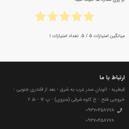
میانگین امتیازات
5
/ 5. تعداد امتیازات
1
ارتباط با ما
قیطریه - اتوبان صدر غرب به شرق - بعد از قلندری جنوبی -
خروجی فتح - خ کاوه شرقی (منزوی) - پ 12 - ط 2
09370458778
09370458778