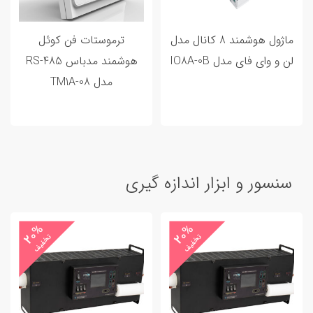
ماژول هوشمند 8 کانال مدل
ترموستات فن کوئل
لن و وای فای مدل IO8A-0B
هوشمند مدباس RS-485
مدل TM1A-08
سنسور و ابزار اندازه گیری
20%
20%