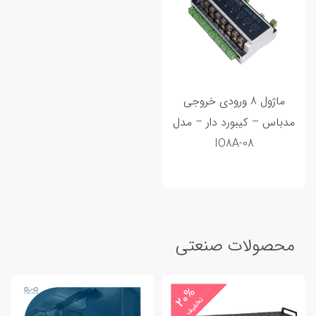
ماژول 8 ورودی خروجی
مدباس – کیبورد دار – مدل
IO8A-08
محصولات صنعتی
20%