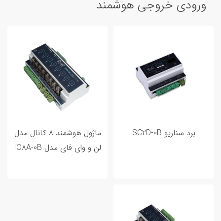
ورودی خروجی هوشمند
برد سناریو SC2D-0B
ماژول هوشمند 8 کانال مدل
لن و وای فای مدل IO8A-0B