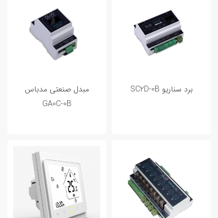
برد سناریو SC2D-0B
مبدل صنعتی مدباس
GA0C-0B