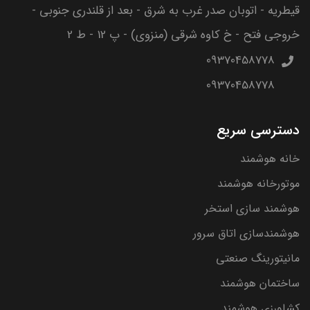
قیطریه - اتوبان صدر غرب به شرق - بعد از قلندری جنوبی -
خروجی فتح - خ کاوه شرقی (منزوی) - پ 12 - ط 2
09370458778
09370458778
دسترسی سریع
خانه هوشمند
موتورخانه هوشمند
هوشمند سازی استخر
هوشمندسازی اتاق سرور
مانیتورینگ صنعتی
ساختمان هوشمند
کشاورزی هوشمند