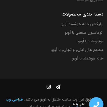
دسته بندی محصولات
اپلیکشن خانه هوشمند اُویو
اتوماسیون صنعتی با اُویو
موتورخانه با اُویو
مجتمع های اداری و تجاری با اُویو
خانه هوشمند با اُویو
کلیه حقوق این وب سایت متعلق به اویو می باشد.
طراحی وب
تماس با ما
سایت
و سئو توسط
استدیو نت ابزار