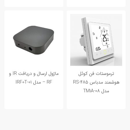
ترموستات فن کوئل
ماژول ارسال و دریافت IR و
هوشمند مدباس RS-485
RF – مدل IRF0T-01
مدل TM1A-08