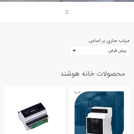
مرتب سازی بر اساس
39 000 000 تومان
6 256 000 تومان
6 256 000
102 442 000
198 628 000
294 814 000
391 000 000
محصولات خانه هوشند