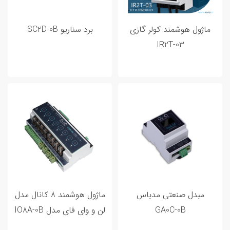
مطالب پر بازدید
ماژول هوشمند کولر گازی
برد سناریو SC2D-0B
IR2T-03
20 اردیبهشت 1402
0 تا 100 خانه هوشمند و مراحل هوشمند
سازی خانه شما
مبدل صنعتی مدباس
ماژول هوشمند 8 کانال مدل
GA0C-0B
لن و وای فای مدل IO8A-0B