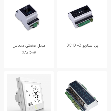
برد سناریو SC2D-0B
مبدل صنعتی مدباس
GA0C-0B