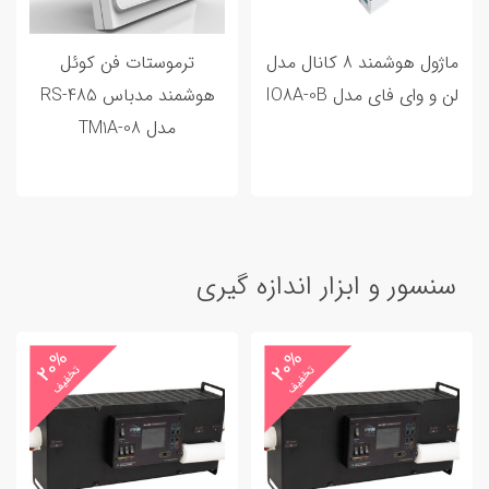
ماژول هوشمند 8 کانال مدل
ترموستات فن کوئل
لن و وای فای مدل IO8A-0B
هوشمند مدباس RS-485
مدل TM1A-08
سنسور و ابزار اندازه گیری
20%
20%