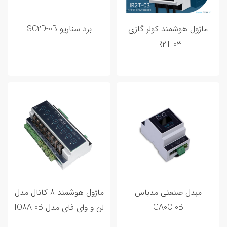
ورودی خروجی هوشمند
3
ماژول هوشمند کولر گازی
برد سناریو SC2D-0B
IR2T-03
مطالب پر بازدید
مبدل صنعتی مدباس
ماژول هوشمند 8 کانال مدل
GA0C-0B
لن و وای فای مدل IO8A-0B