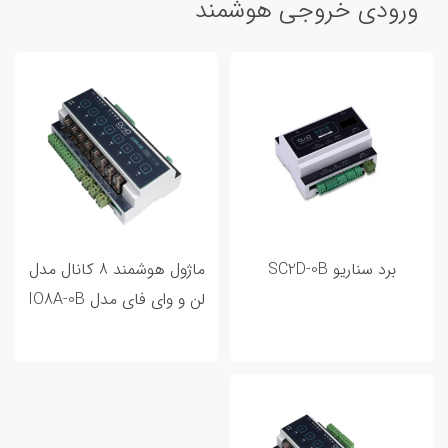
ورودی خروجی هوشمند
برد سناریو SC2D-0B
ماژول هوشمند 8 کانال مدل
لن و وای فای مدل IO8A-0B