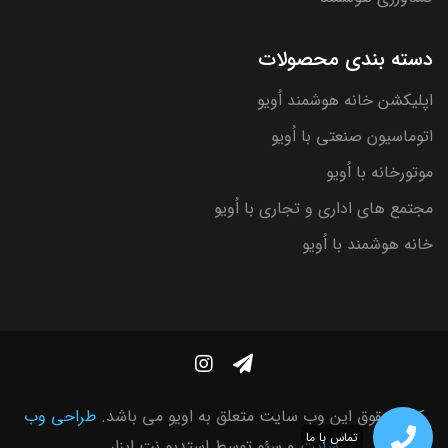
دسته بندی محصولات
اپلیکشن خانه هوشمند اُویو
اتوماسیون صنعتی با اُویو
موتورخانه با اُویو
مجتمع های اداری و تجاری با اُویو
خانه هوشمند با اُویو
کلیه حقوق این وب سایت متعلق به اویو می باشد.
طراحی وب
تماس با ما
سایت
و سئو توسط
استدیو نت ابزار