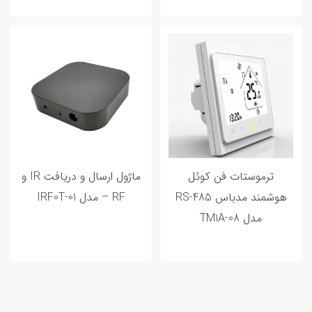
20 اردیبهشت 1402
0 تا 100 خانه هوشمند و مراحل هوشمند
سازی خانه شما
ترموستات فن کوئل
ماژول ارسال و دریافت IR و
هوشمند مدباس RS-485
RF – مدل IRF0T-01
مدل TM1A-08