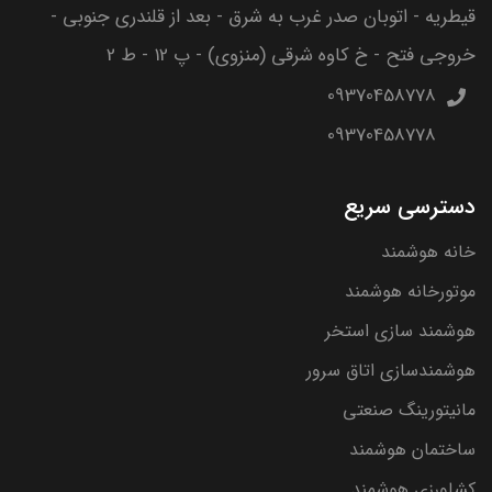
قیطریه - اتوبان صدر غرب به شرق - بعد از قلندری جنوبی -
خروجی فتح - خ کاوه شرقی (منزوی) - پ 12 - ط 2
09370458778
09370458778
دسترسی سریع
خانه هوشمند
موتورخانه هوشمند
هوشمند سازی استخر
هوشمندسازی اتاق سرور
مانیتورینگ صنعتی
ساختمان هوشمند
کشاورزی هوشمند