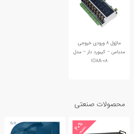
ماژول 8 ورودی خروجی
مدباس – کیبورد دار – مدل
IO8A-08
محصولات صنعتی
20%