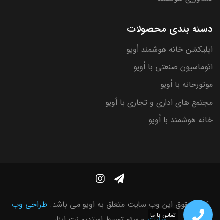
دسته بندی محصولات
اپلیکشن خانه هوشمند اُویو
اتوماسیون صنعتی با اُویو
موتورخانه با اُویو
مجتمع های اداری و تجاری با اُویو
خانه هوشمند با اُویو
کلیه حقوق این وب سایت متعلق به اویو می باشد.
طراحی وب
تماس با ما
سایت
و سئو توسط
استدیو نت ابزار