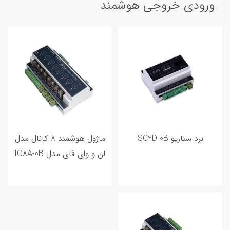
ورودی خروجی هوشمند
برد سناریو SC2D-0B
ماژول هوشمند 8 کانال مدل
لن و وای فای مدل IO8A-0B