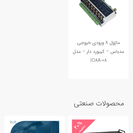
ماژول 8 ورودی خروجی
مدباس – کیبورد دار – مدل
IO8A-08
محصولات صنعتی
20%