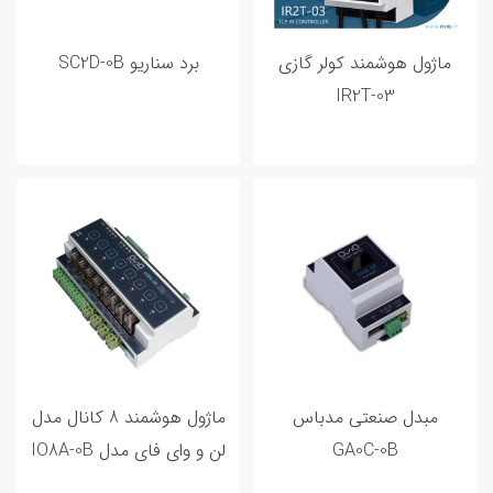
ورودی خروجی هوشمند
3
ماژول هوشمند کولر گازی
برد سناریو SC2D-0B
IR2T-03
مطالب پر بازدید
مبدل صنعتی مدباس
ماژول هوشمند 8 کانال مدل
GA0C-0B
لن و وای فای مدل IO8A-0B