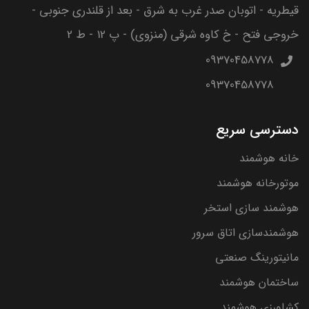
قیطریه - اتوبان صدر غرب به شرق - بعد از قلندری جنوبی -
خروجی فتح - خ کاوه شرقی (منزوی) - پ 12 - ط 2
09370458778
09370458778
دسترسی سریع
خانه هوشمند
موتورخانه هوشمند
هوشمند سازی استخر
هوشمندسازی اتاق سرور
مانیتورینگ صنعتی
ساختمان هوشمند
کشاورزی هوشمند