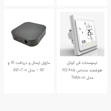
20 اردیبهشت 1402
0 تا 100 خانه هوشمند و مراحل هوشمند
سازی خانه شما
ترموستات فن کوئل
ماژول ارسال و دریافت IR و
هوشمند مدباس RS-485
RF – مدل IRF0T-01
مدل TM1A-08