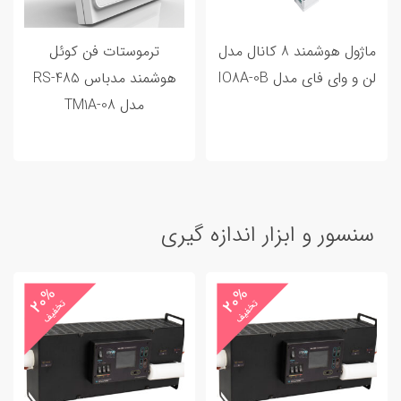
ماژول هوشمند 8 کانال مدل
ترموستات فن کوئل
لن و وای فای مدل IO8A-0B
هوشمند مدباس RS-485
مدل TM1A-08
سنسور و ابزار اندازه گیری
20%
20%