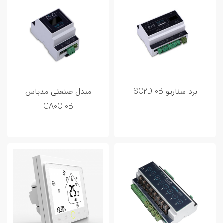
برد سناریو SC2D-0B
مبدل صنعتی مدباس
GA0C-0B