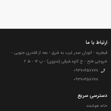
ارتباط با ما
قیطریه - اتوبان صدر غرب به شرق - بعد از قلندری جنوبی -
خروجی فتح - خ کاوه شرقی (منزوی) - پ 12 - ط 2
09370458778
09370458778
دسترسی سریع
خانه هوشمند