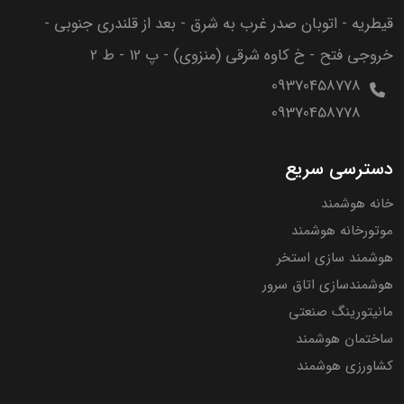
قیطریه - اتوبان صدر غرب به شرق - بعد از قلندری جنوبی -
خروجی فتح - خ کاوه شرقی (منزوی) - پ 12 - ط 2
09370458778
09370458778
دسترسی سریع
خانه هوشمند
موتورخانه هوشمند
هوشمند سازی استخر
هوشمندسازی اتاق سرور
مانیتورینگ صنعتی
ساختمان هوشمند
کشاورزی هوشمند