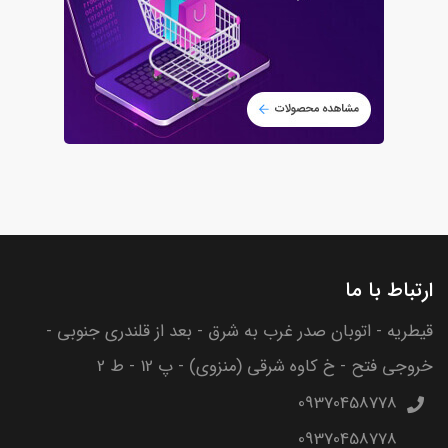
ارتباط با ما
قیطریه - اتوبان صدر غرب به شرق - بعد از قلندری جنوبی -
خروجی فتح - خ کاوه شرقی (منزوی) - پ 12 - ط 2
09370458778
09370458778