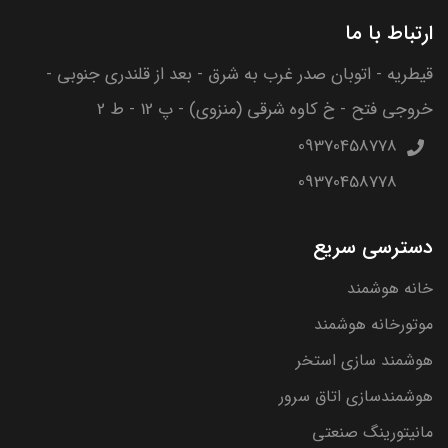
ارتباط با ما
قیطریه - اتوبان صدر غرب به شرق - بعد از قلندری جنوبی -
خروجی فتح - خ کاوه شرقی (منزوی) - پ 12 - ط 2
09370458778
09370458778
دسترسی سریع
خانه هوشمند
موتورخانه هوشمند
هوشمند سازی استخر
هوشمندسازی اتاق سرور
مانیتورینگ صنعتی