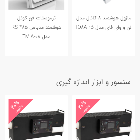
ماژول هوشمند 8 کانال مدل
ترموستات فن کوئل
لن و وای فای مدل IO8A-0B
هوشمند مدباس RS-485
مدل TM1A-08
سنسور و ابزار اندازه گیری
20%
20%