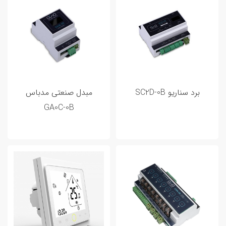
برد سناریو SC2D-0B
مبدل صنعتی مدباس
GA0C-0B