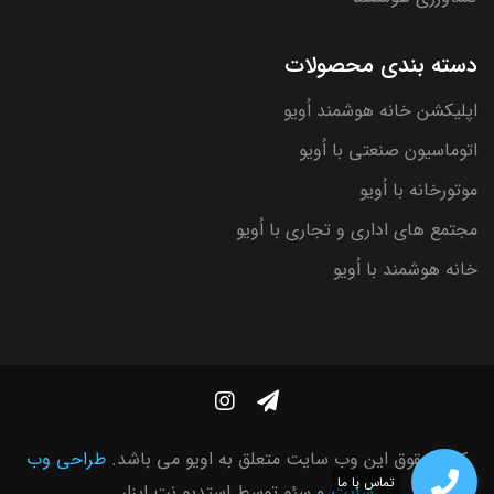
دسته بندی محصولات
اپلیکشن خانه هوشمند اُویو
اتوماسیون صنعتی با اُویو
موتورخانه با اُویو
مجتمع های اداری و تجاری با اُویو
خانه هوشمند با اُویو
کلیه حقوق این وب سایت متعلق به اویو می باشد.
طراحی وب
تماس با ما
سایت
و سئو توسط
استدیو نت ابزار