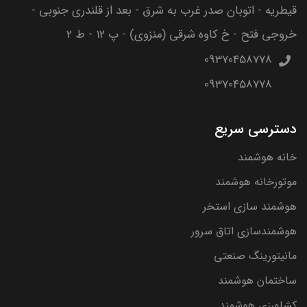
قیطریه - اتوبان صدر غرب به شرق - بعد از قلندری جنوبی -
خروجی فتح - خ کاوه شرقی (منزوی) - پ 12 - ط 2
09370458778
09370458778
دسترسی سریع
خانه هوشمند
موتورخانه هوشمند
هوشمند سازی استخر
هوشمندسازی اتاق سرور
مانیتورینگ صنعتی
ساختمان هوشمند
کشاورزی هوشمند