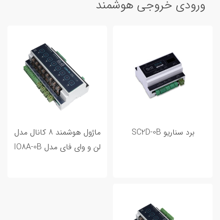
ورودی خروجی هوشمند
برد سناریو SC2D-0B
ماژول هوشمند 8 کانال مدل
لن و وای فای مدل IO8A-0B