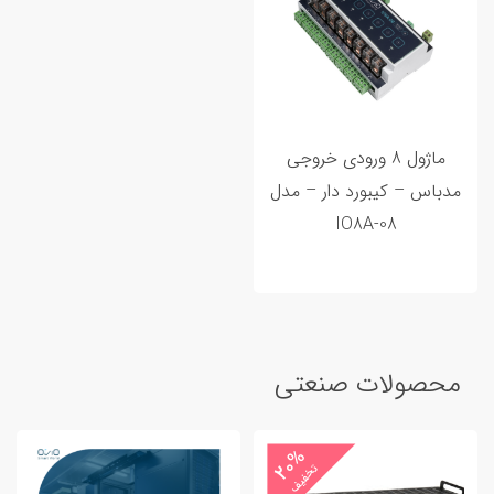
ماژول 8 ورودی خروجی
مدباس – کیبورد دار – مدل
IO8A-08
محصولات صنعتی
20%