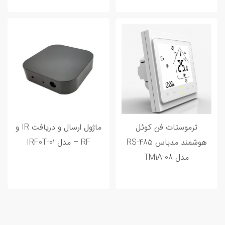
20 اردیبهشت 1402
0 تا 100 خانه هوشمند و مراحل هوشمند
سازی خانه شما
ترموستات فن کوئل
ماژول ارسال و دریافت IR و
هوشمند مدباس RS-485
RF – مدل IRF0T-01
مدل TM1A-08