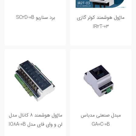
ورودی خروجی هوشمند
3
ماژول هوشمند کولر گازی
برد سناریو SC2D-0B
IR2T-03
مطالب پر بازدید
مبدل صنعتی مدباس
ماژول هوشمند 8 کانال مدل
GA0C-0B
لن و وای فای مدل IO8A-0B