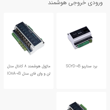
ورودی خروجی هوشمند
برد سناریو SC2D-0B
ماژول هوشمند 8 کانال مدل
لن و وای فای مدل IO8A-0B