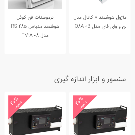
ماژول هوشمند 8 کانال مدل
ترموستات فن کوئل
لن و وای فای مدل IO8A-0B
هوشمند مدباس RS-485
مدل TM1A-08
سنسور و ابزار اندازه گیری
20%
20%