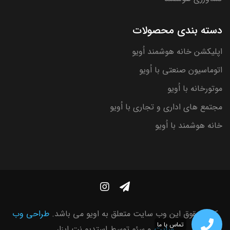
دسته بندی محصولات
اپلیکشن خانه هوشمند اُویو
اتوماسیون صنعتی با اُویو
موتورخانه با اُویو
مجتمع های اداری و تجاری با اُویو
خانه هوشمند با اُویو
کلیه حقوق این وب سایت متعلق به اویو می باشد.
طراحی وب
تماس با ما
سایت
و سئو توسط
استدیو نت ابزار