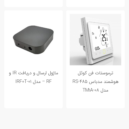
20 اردیبهشت 1402
0 تا 100 خانه هوشمند و مراحل هوشمند
سازی خانه شما
ترموستات فن کوئل
ماژول ارسال و دریافت IR و
هوشمند مدباس RS-485
RF – مدل IRF0T-01
مدل TM1A-08