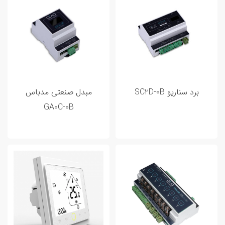
برد سناریو SC2D-0B
مبدل صنعتی مدباس
GA0C-0B