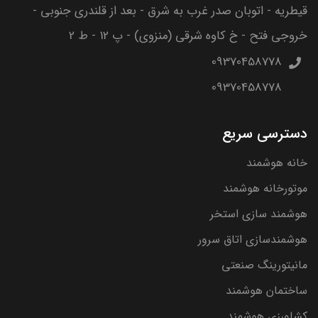
قیطریه - اتوبان صدر غرب به شرق - بعد از قلندری جنوبی -
خروجی فتح - خ کاوه شرقی (منزوی) - پ 12 - ط 2
09370458778
09370458778
دسترسی سریع
خانه هوشمند
موتورخانه هوشمند
هوشمند سازی استخر
هوشمندسازی اتاق سرور
مانیتورینگ صنعتی
ساختمان هوشمند
کشاورزی هوشمند