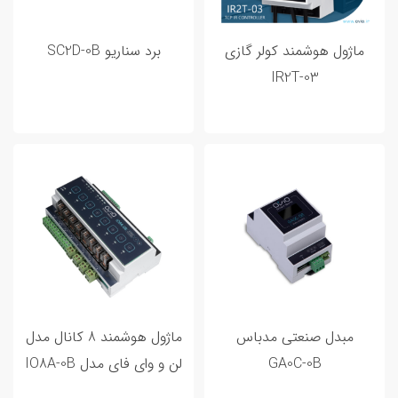
ورودی خروجی هوشمند
3
ماژول هوشمند کولر گازی
برد سناریو SC2D-0B
IR2T-03
مطالب پر بازدید
مبدل صنعتی مدباس
ماژول هوشمند 8 کانال مدل
GA0C-0B
لن و وای فای مدل IO8A-0B