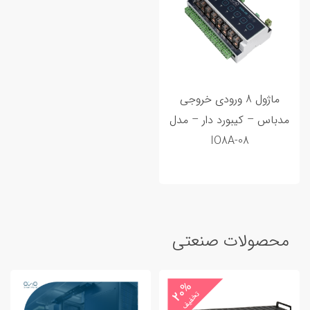
ماژول 8 ورودی خروجی
مدباس – کیبورد دار – مدل
IO8A-08
محصولات صنعتی
20%