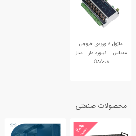
ماژول 8 ورودی خروجی
مدباس – کیبورد دار – مدل
IO8A-08
محصولات صنعتی
20%