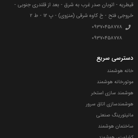
قیطریه - اتوبان صدر غرب به شرق - بعد از قلندری جنوبی -
خروجی فتح - خ کاوه شرقی (منزوی) - پ 12 - ط 2
09370458778
09370458778
دسترسی سریع
خانه هوشمند
موتورخانه هوشمند
هوشمند سازی استخر
هوشمندسازی اتاق سرور
مانیتورینگ صنعتی
ساختمان هوشمند
کشاورزی هوشمند