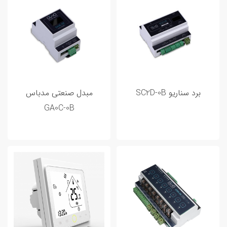
برد سناریو SC2D-0B
مبدل صنعتی مدباس
GA0C-0B