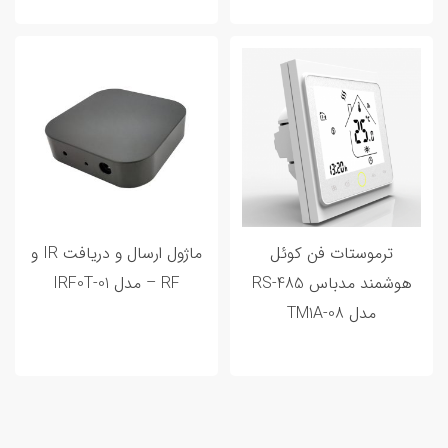
20 اردیبهشت 1402
0 تا 100 خانه هوشمند و مراحل هوشمند
سازی خانه شما
ترموستات فن کوئل
ماژول ارسال و دریافت IR و
هوشمند مدباس RS-485
RF – مدل IRF0T-01
مدل TM1A-08