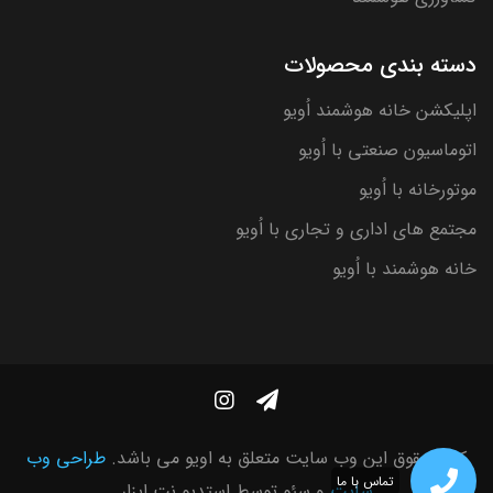
دسته بندی محصولات
اپلیکشن خانه هوشمند اُویو
اتوماسیون صنعتی با اُویو
موتورخانه با اُویو
مجتمع های اداری و تجاری با اُویو
خانه هوشمند با اُویو
کلیه حقوق این وب سایت متعلق به اویو می باشد.
طراحی وب
تماس با ما
سایت
و سئو توسط
استدیو نت ابزار