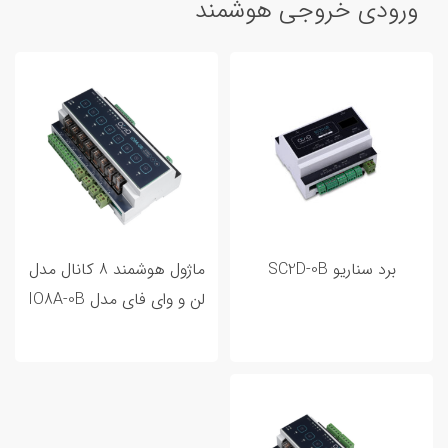
ورودی خروجی هوشمند
برد سناریو SC2D-0B
ماژول هوشمند 8 کانال مدل
لن و وای فای مدل IO8A-0B