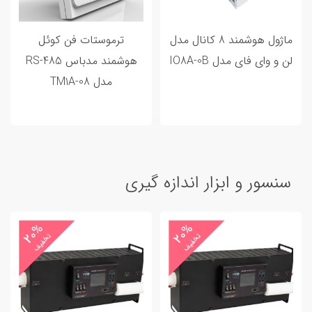
ماژول هوشمند 8 کانال مدل
ترموستات فن کوئل
لن و وای فای مدل IO8A-0B
هوشمند مدباس RS-485
مدل TM1A-08
سنسور و ابزار اندازه گیری
20%
20%