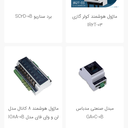
ورودی خروجی هوشمند
3
ماژول هوشمند کولر گازی
برد سناریو SC2D-0B
IR2T-03
مطالب پر بازدید
مبدل صنعتی مدباس
ماژول هوشمند 8 کانال مدل
GA0C-0B
لن و وای فای مدل IO8A-0B