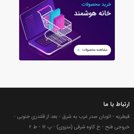
ارتباط با ما
قیطریه - اتوبان صدر غرب به شرق - بعد از قلندری جنوبی -
خروجی فتح - خ کاوه شرقی (منزوی) - پ 12 - ط 2