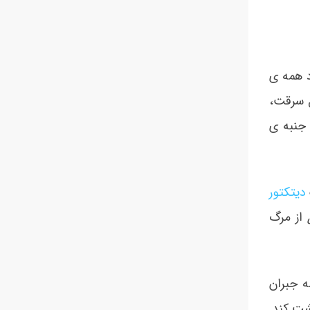
د همه ی
ل سرقت،
 جنبه ی
دیتکتور
از مرگ
ه جبران
شت کند.