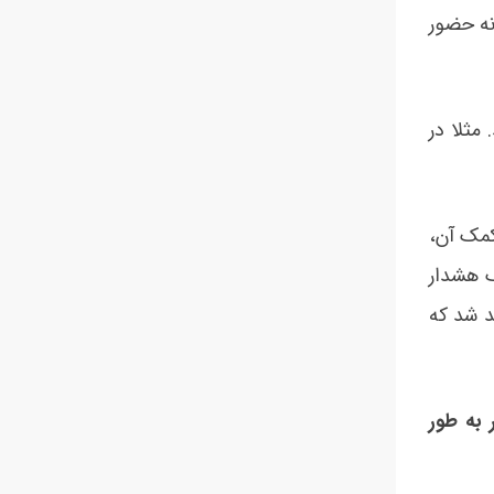
در خانه حضور
مثلا در
کمک آن،
گ هشدار
د شد که
به طور