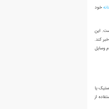
نه
خود
ت. این
بر کند.
م وسایل
ستیک یا
اده از